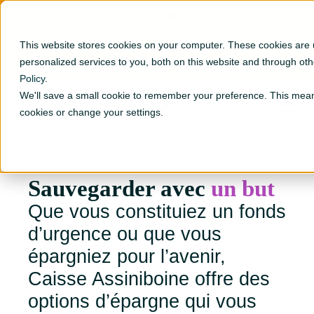
du 2 mars 2026
À compter
, les mises à jour
de nos comptes d’épargne personnels
This website stores cookies on your computer. These cookies are
entreront en vigueur.
Renseignez-vous
personalized services to you, both on this website and through ot
davantage sur ces changements
.
Policy
.
We'll save a small cookie to remember your preference. This mean
Go to Fr ?hsLang=en
cookies or change your settings.
Sauvegarder avec
un but
Que vous constituiez un fonds
d’urgence ou que vous
épargniez pour l’avenir,
Caisse Assiniboine offre des
options d’épargne qui vous