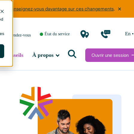
eur.
Renseignez-vous davantage sur ces changements
.
ed
•
en
ies
État du service
endre rendez-vous
Conseils
À propos
Ouvrir une session