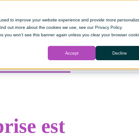
comptes chèques d’affaires et communautaires entreront en vigu
 used to improve your website experience and provide more personaliz
 find out more about the cookies we use, see our
Privacy Policy
.
s you won’t see this banner again unless you clear your browser cook
 de fusion
Joignez-vous à nous
Travailler chez Caisse
Taux
Pr
Accept
Decline
Entreprises et agriculture
Gestion de patrimoine
rise est