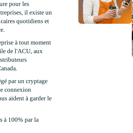
ure pour les
treprises, il existe un
aires quotidiens et
e.
reprise à tout moment
ile de l'ACU, aux
istributeurs
Canada.
égé par un cryptage
de connexion
ous aident à garder le
is à 100% par la