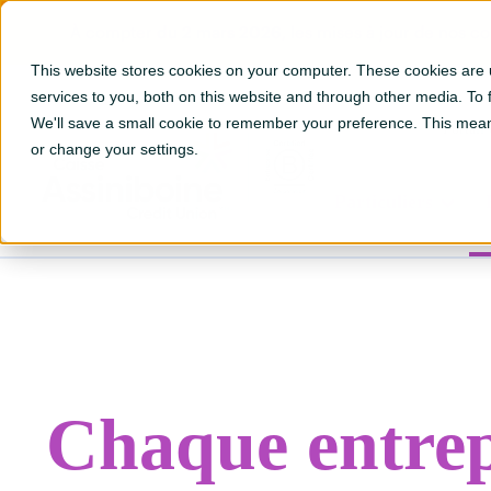
À compter
du 2 mars 2026
, les mises à jour de nos 
This website stores cookies on your computer. These cookies are
services to you, both on this website and through other media. To
We'll save a small cookie to remember your preference. This mean
Portail
Go to Fr ?hsLang=en
or change your settings.
Particuliers
Chaque entrep