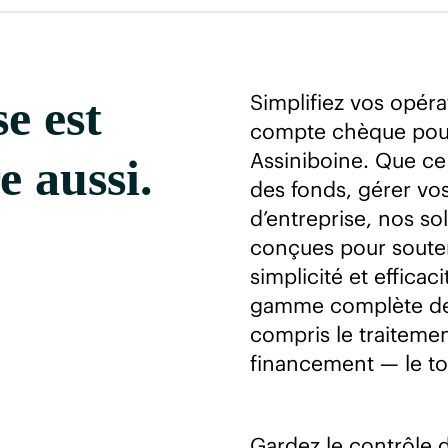
Simplifiez vos opér
e est
compte chèque pour 
Assiniboine. Que ce
e aussi.
des fonds, gérer vos
d’entreprise, nos s
conçues pour souten
simplicité et effica
gamme complète de s
compris le traiteme
financement — le tou
Gardez le contrôle 