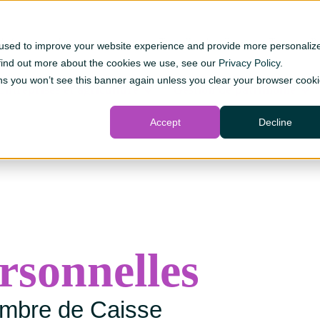
 de fusion
Joignez-vous à nous
Travailler chez Caisse
Taux
Pr
 used to improve your website experience and provide more personaliz
 find out more about the cookies we use, see our
Privacy Policy
.
s you won’t see this banner again unless you clear your browser cook
Entreprises et agriculture
Gestion de patrimoine
Accept
Decline
rsonnelles
mbre de Caisse