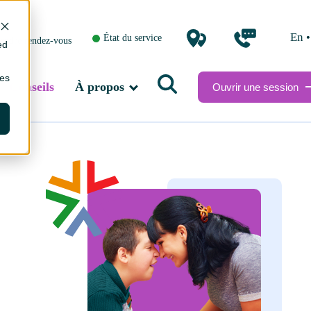
•
en
État du service
endre rendez-vous
ed
ies
Conseils
À propos
Ouvrir une session