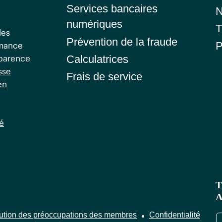
Services bancaires
N
numériques
T
les
Prévention de la fraude
P
rmance
sparence
Calculatrices
sse
Frais de service
en
é
T
A
ution des préoccupations des membres
Confidentialité