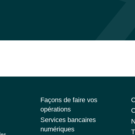
Façons de faire vos
C
opérations
C
Services bancaires
N
numériques
T
les