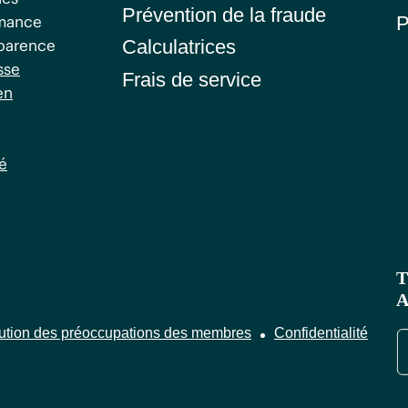
Prévention de la fraude
P
rmance
sparence
Calculatrices
sse
Frais de service
en
é
T
A
ution des préoccupations des membres
Confidentialité