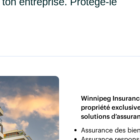
r ton entreprise. Protège-le
Winnipeg Insurance
propriété exclusi
solutions d’assuran
Assurance des bie
Assurance responsa