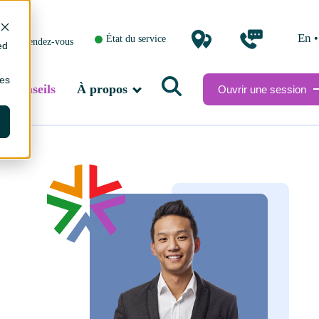
•
en
État du service
endre rendez-vous
ed
ies
Conseils
À propos
Ouvrir une session