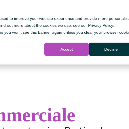
 de fusion
Joignez-vous à nous
Travailler chez Caisse
Taux
Pr
 used to improve your website experience and provide more personaliz
 find out more about the cookies we use, see our
Privacy Policy
.
s you won’t see this banner again unless you clear your browser cook
Entreprises et agriculture
Gestion de patrimoine
Accept
Decline
mmerciale