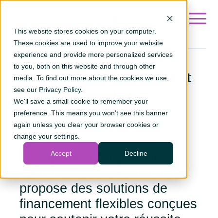
Go to Fr ?hsLang=en
This website stores cookies on your computer.
These cookies are used to improve your website
experience and provide more personalized services
to you, both on this website and through other
Solutions de financement
media. To find out more about the cookies we use,
pour
aider votre
see our
Privacy Policy
.
We'll save a small cookie to remember your
entreprise à croître.
preference. This means you won’t see this banner
Que vous étendiez vos
again unless you clear your browser cookies or
change your settings.
opérations, achetiez de
Accept
Decline
l’équipement ou planifiiez
l’avenir, Caisse Assiniboine
propose des solutions de
financement flexibles conçues